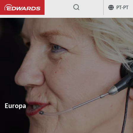
PT-PT
...
Europa