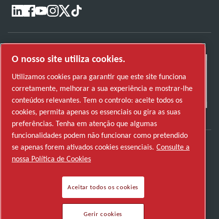
O nosso site utiliza cookies.
Utilizamos cookies para garantir que este site funciona
corretamente, melhorar a sua experiência e mostrar-lhe
conteúdos relevantes. Tem o controlo: aceite todos os
cookies, permita apenas os essenciais ou gira as suas
preferências. Tenha em atenção que algumas
funcionalidades podem não funcionar como pretendido
se apenas forem ativados cookies essenciais.
Consulte a
Descubra como o Atlas Copco Group permite
nossa Política de Cookies
uma tecnologia que transforma o futuro.
Visite o website do Atlas Copco Group
Aceitar todos os cookies
Parte do Atlas Copco Group
Gerir cookies
© 2026 Direitos autorais. Todos os direitos reservados.