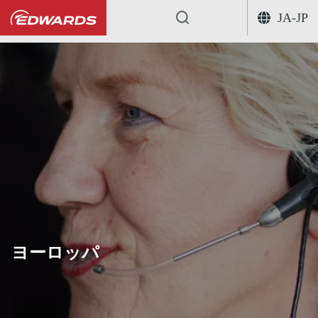
JA-JP
...
ヨーロッパ