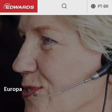
PT-BR
...
Europa