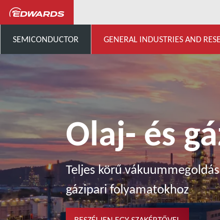
General Industries, Research & D
SEMICONDUCTOR
GENERAL INDUSTRIES AND RES
Olaj- és g
Teljes körű vákuummegoldáso
gázipari folyamatokhoz