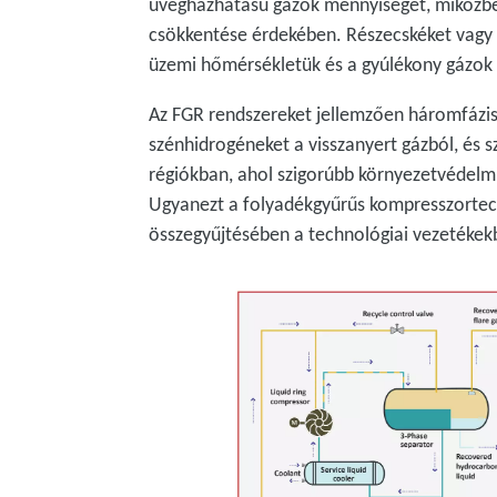
üvegházhatású gázok mennyiségét, miközben
csökkentése érdekében. Részecskéket vagy
üzemi hőmérsékletük és a gyúlékony gázok 
Az FGR rendszereket jellemzően háromfázisú
szénhidrogéneket a visszanyert gázból, és 
régiókban, ahol szigorúbb környezetvédelm
Ugyanezt a folyadékgyűrűs kompresszortech
összegyűjtésében a technológiai vezetékekbő