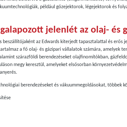
kuumtechnológiák, például gőzejektorok, légejektorok és fol
galapozott jelenlét az olaj- és
beszállítójaként az Edwards kiterjedt tapasztalattal és erős je
tartalmaz a fő olaj- és gázipari vállalatok számára, amelyek t
alamint szárazföldi berendezéseket olajfinomítókban, gázfel
kuláson megy keresztül, amelyeket elsősorban környezetvédelmi
zanyerés.
chnológiai berendezéseket és vákuummegoldásokat, többek k
sítése