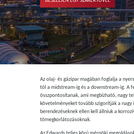
BESZÉLJEN EGY SZAKÉRTŐVEL
Az olaj- és gázipar magában foglalja a nyer
tól a midstream-ig és a downstream-ig. A fe
összpontosítanak, ami megbízható, nagy te
követelményeket tovább szigorítják a nagy 
berendezéseknek ellen kell állniuk a korroz
tömegkorlátozásoknak.
Az Edwards teljes körű mérnöki megoldásoka