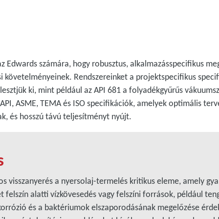
i az Edwards számára, hogy robusztus, alkalmazásspecifikus m
ési követelményeinek. Rendszereinket a projektspecifikus speci
sztjük ki, mint például az API 681 a folyadékgyűrűs vákuumsz
PI, ASME, TEMA és ISO specifikációk, amelyek optimális terv
, és hosszú távú teljesítményt nyújt.
s
os visszanyerés a nyersolaj-termelés kritikus eleme, amely g
t felszín alatti vízkövesedés vagy felszíni források, például te
 korrózió és a baktériumok elszaporodásának megelőzése érdek