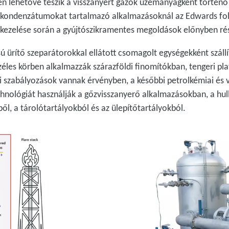
 lehetővé teszik a visszanyert gázok üzemanyagként történő 
 kondenzátumokat tartalmazó alkalmazásoknál az Edwards fo
kezelése során a gyújtószikramentes megoldások előnyben rész
 ürítő szeparátorokkal ellátott csomagolt egységekként szállít
széles körben alkalmazzák szárazföldi finomítókban, tengeri 
i szabályozások vannak érvényben, a későbbi petrolkémiai és 
nológiát használják a gőzvisszanyerő alkalmazásokban, a hull
l, a tárolótartályokból és az ülepítőtartályokból.