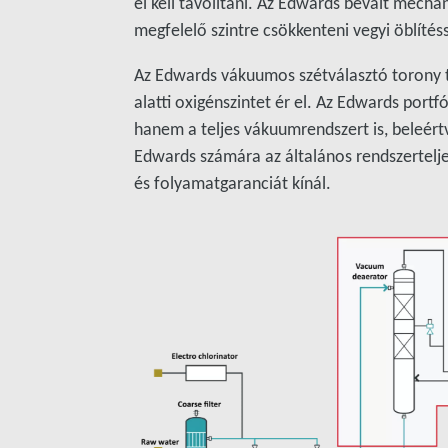
el kell távolítani. Az Edwards bevált mecha
megfelelő szintre csökkenteni vegyi öblítéss
Az Edwards vákuumos szétválasztó torony t
alatti oxigénszintet ér el. Az Edwards por
hanem a teljes vákuumrendszert is, beleért
Edwards számára az általános rendszertelje
és folyamatgaranciát kínál.