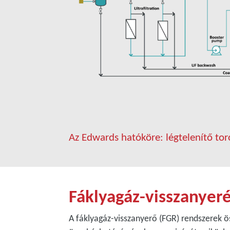
Az Edwards hatóköre: légtelenítő to
Fáklyagáz-visszanyeré
A fáklyagáz-visszanyerő (FGR) rendszerek ö