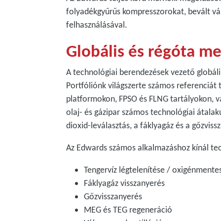
folyadékgyűrűs kompresszorokat, bevált vá
felhasználásával.
Globális és régóta me
A technológiai berendezések vezető globális 
Portfóliónk világszerte számos referenciát 
platformokon, FPSO és FLNG tartályokon, v
olaj- és gázipar számos technológiai átala
dioxid-leválasztás, a fáklyagáz és a gőzviss
Az Edwards számos alkalmazáshoz kínál te
Tengervíz légtelenítése / oxigénmente
Fáklyagáz visszanyerés
Gőzvisszanyerés
MEG és TEG regeneráció