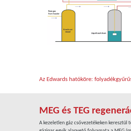
Az Edwards hatóköre: folyadékgyűrűs
MEG és TEG regenerá
A kezeletlen gáz csővezetékeken keresztül 
gázipar egyik alapvető folyamata a MEG (mon