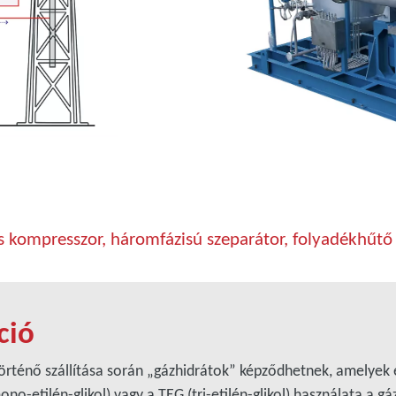
 kompresszor, háromfázisú szeparátor, folyadékhűtő 
ció
történő szállítása során „gázhidrátok” képződhetnek, amelyek e
o-etilén-glikol) vagy a TEG (tri-etilén-glikol) használata a gá