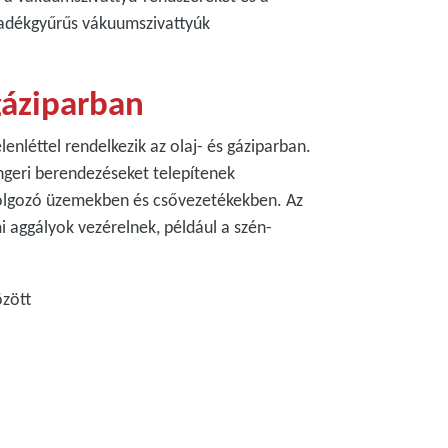
yadékgyűrűs vákuumszivattyúk
 gáziparban
lenléttel rendelkezik az olaj- és gáziparban.
engeri berendezéseket telepítenek
dolgozó üzemekben és csővezetékekben. Az
 aggályok vezérelnek, például a szén-
özött