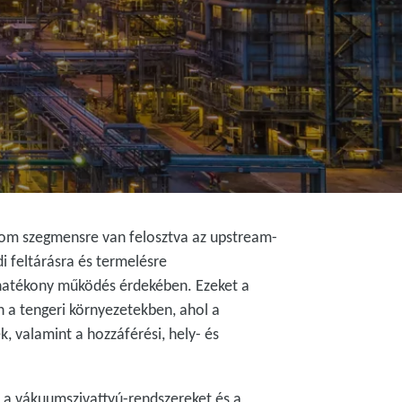
Három szegmensre van felosztva az upstream-
i feltárásra és termelésre
 hatékony működés érdekében. Ezeket a
n a tengeri környezetekben, ahol a
k, valamint a hozzáférési, hely- és
, a vákuumszivattyú-rendszereket és a