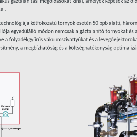
nikus gáztalanítási megoldásokat kínál, amelyek képesek az old
el.
echnológiája kétfokozatú tornyok esetén 50 ppb alatti, háro
tfóliója egyedülálló módon nemcsak a gáztalanító tornyokat és
ve a folyadékgyűrűs vákuumszivattyúkat és a levegőejektorokat.
sítmény, a megbízhatóság és a költséghatékonyság optimalizál