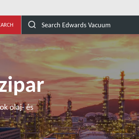
evelopment
Üzletágaink
Olaj- és gázipar
Search Edwards Vacuum
EARCH
ázipar
k olaj- és