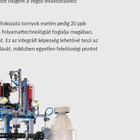
ott oxigént a végső eltávolításhoz
mfokozatú tornyok esetén pedig 20 ppb
 a folyamattechnológiát foglalja magában,
 Ez az integrált képesség lehetővé teszi az
ását, miközben egyetlen felelősségi pontot