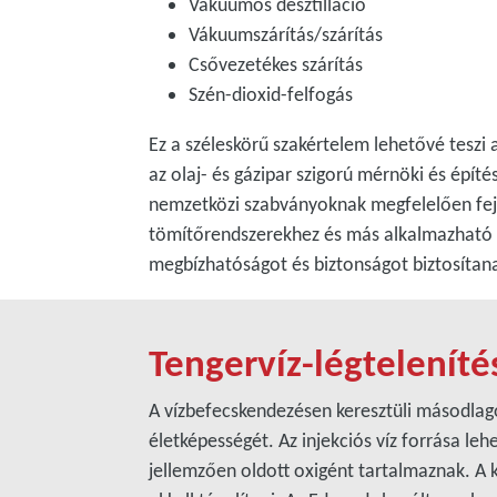
Vákuumos desztilláció
Vákuumszárítás/szárítás
Csővezetékes szárítás
Szén-dioxid-felfogás
Ez a széleskörű szakértelem lehetővé tesz
az olaj- és gázipar szigorú mérnöki és épít
nemzetközi szabványoknak megfelelően fejle
tömítőrendszerekhez és más alkalmazható A
megbízhatóságot és biztonságot biztosítanak
Tengervíz-légteleníté
A vízbefecskendezésen keresztüli másodlag
életképességét. Az injekciós víz forrása lehe
jellemzően oldott oxigént tartalmaznak. A