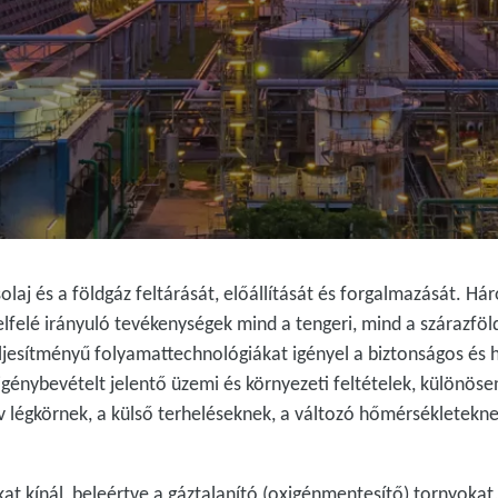
solaj és a földgáz feltárását, előállítását és forgalmazását. 
lfelé irányuló tevékenységek mind a tengeri, mind a szárazföld
ljesítményű folyamattechnológiákat igényel a biztonságos és
igénybevételt jelentő üzemi és környezeti feltételek, különöse
ív légkörnek, a külső terheléseknek, a változó hőmérsékletekne
t kínál, beleértve a gáztalanító (oxigénmentesítő) tornyokat