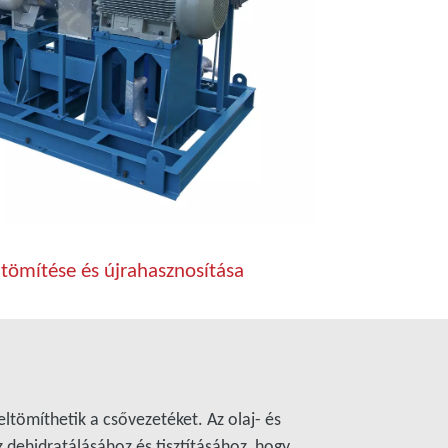
tömítése és újrahasznosítása
ltömíthetik a csővezetéket. Az olaj- és
z dehidratálásához és tisztításához, hogy