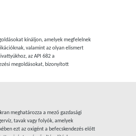
egoldásokat kínáljon, amelyek megfelelnek
fikációknak, valamint az olyan elismert
ivattyúkhoz, az API 682 a
ezési megoldásokat, bizonyított
yakran meghatározza a mező gazdasági
ngervíz, tavak vagy folyók, amelyek
ében ezt az oxigént a befecskendezés előtt