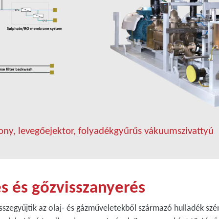
rony, levegőejektor, folyadékgyűrűs vákuumszivattyú
s és gőzvisszanyerés
sszegyűjtik az olaj- és gázműveletekből származó hulladék sz