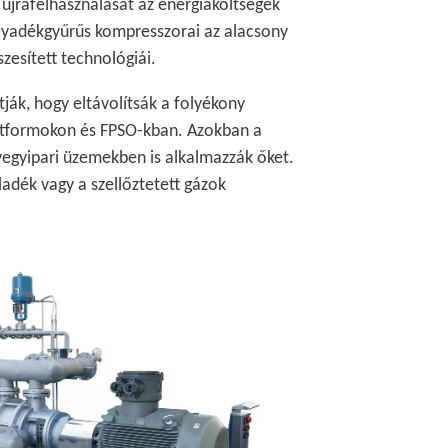
újrafelhasználását az energiaköltségek
lyadékgyűrűs kompresszorai az alacsony
esített technológiái.
ják, hogy eltávolítsák a folyékony
platformokon és FPSO-kban. Azokban a
vegyipari üzemekben is alkalmazzák őket.
adék vagy a szellőztetett gázok