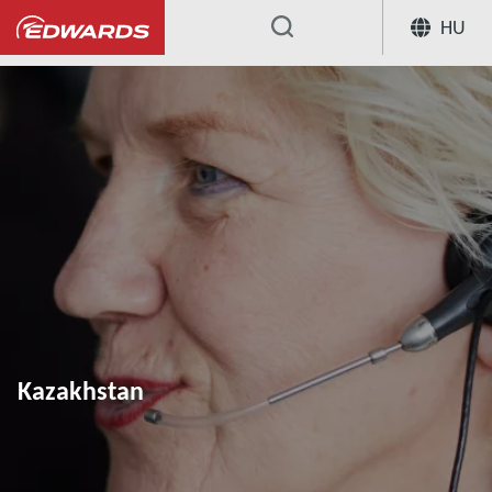
HU
...
Kazakhstan