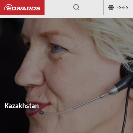
ES-ES
...
Kazakhstan