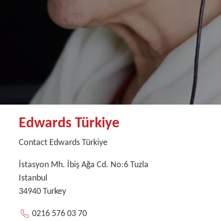
Edwards Türkiye
Contact Edwards Türkiye
İstasyon Mh. İbiş Ağa Cd. No:6 Tuzla
Istanbul
34940
Turkey
0216 576 03 70