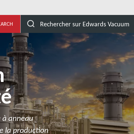
et Développement
Nos marchés
Solutions de prod
Rechercher sur Edwards Vacuum
EARCH
n
té
e à anneau
de la production