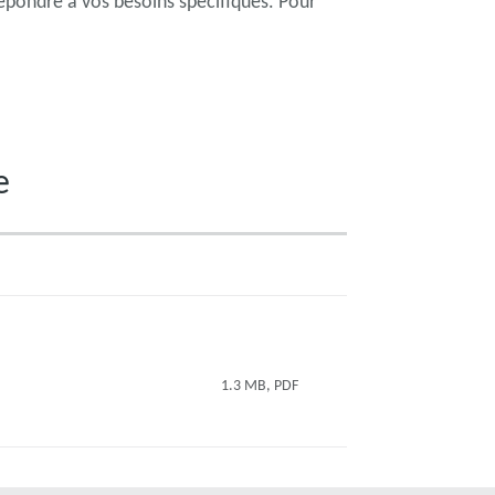
épondre à vos besoins spécifiques. Pour
e
1.3 MB, PDF