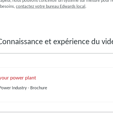
e vapeur, nous pouvons concevoir un système sur mesure pour r
 besoins,
contactez votre bureau Edwards local
.
Connaissance et expérience du vid
your power plant
Power Industry - Brochure