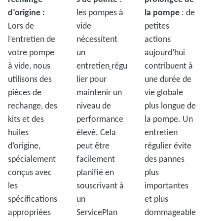
d’origine :
les pompes à
la pompe
: de
Lors de
vide
petites
l’entretien de
nécessitent
actions
votre pompe
un
aujourd’hui
à vide, nous
entretien
régu
contribuent à
utilisons des
lier pour
une durée de
pièces de
maintenir un
vie globale
rechange, des
niveau de
plus longue de
kits et des
performance
la pompe. Un
huiles
élevé. Cela
entretien
d’origine,
peut être
régulier évite
spécialement
facilement
des pannes
conçus avec
planifié en
plus
les
souscrivant à
importantes
spécifications
un
et plus
appropriées
ServicePlan
dommageable