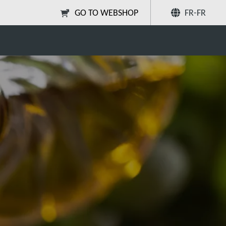
GO TO WEBSHOP
FR-FR
s aliments
Partager
Recherchez