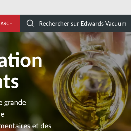
et Développement
Nos marchés
Transformation de
Rechercher sur Edwards Vacuum
EARCH
ation
nts
de grande
de
imentaires et des