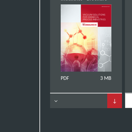
PDF
3 MB
↓