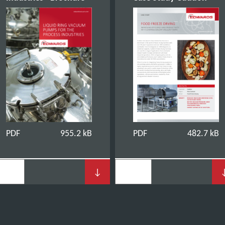
PDF
955.2 kB
PDF
482.7 kB
↓