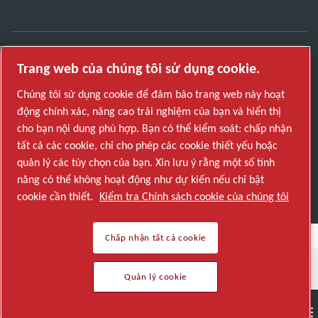
Trang web của chúng tôi sử dụng cookie.
Khám phá cách Atlas Copco Group cung cấp công
nghệ biến đổi tương lai.
Chúng tôi sử dụng cookie để đảm bảo trang web này hoạt
Truy cập trang web của Atlas Copco Group
động chính xác, nâng cao trải nghiệm của bạn và hiển thị
cho bạn nội dung phù hợp. Bạn có thể kiểm soát: chấp nhận
Một phần của Atlas Copco Group
tất cả các cookie, chỉ cho phép các cookie thiết yếu hoặc
© 2026 Copyright. All rights reserved.
quản lý các tùy chọn của bạn. Xin lưu ý rằng một số tính
Quản lý cookie
năng có thể không hoạt động như dự kiến nếu chỉ bật
cookie cần thiết.
Kiểm tra Chính sách cookie của chúng tôi
Chấp nhận tất cả cookie
Quản lý cookie