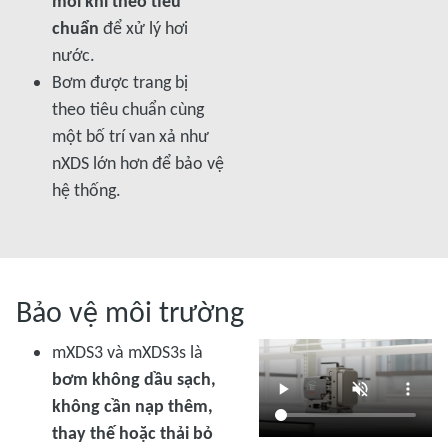
môi khí theo tiêu
chuẩn
để xử lý hơi
nước.
Bơm được trang bị
theo tiêu chuẩn cùng
một bố trí van xả như
nXDS lớn hơn để bảo vệ
hệ thống.
Bảo vệ môi trường
mXDS3 và mXDS3s là
bơm không dầu sạch,
không cần nạp thêm,
thay thế hoặc thải bỏ