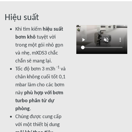
Hiệu suất
Khi tìm kiếm
hiệu suất
bơm khô
tuyệt vời
trong một gói nhỏ gọn
và nhẹ, mXDS3 chắc
chắn sẽ mang lại.
-1
Tốc độ bơm 3 m3h
và
chân không cuối tốt 0,1
mbar làm cho các bơm
này
phù hợp với bơm
turbo phân tử dự
phòng
.
Chúng được cung cấp
với một thiết bị dung