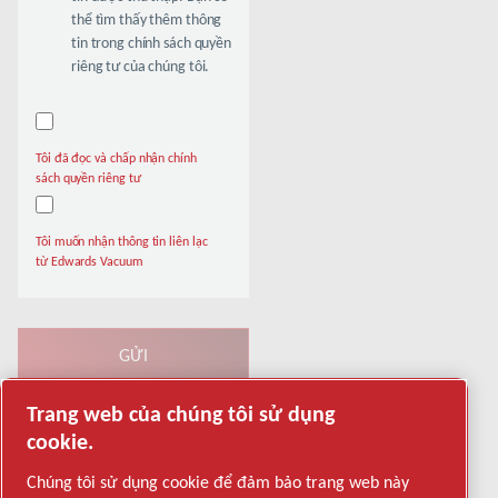
thể tìm thấy thêm thông
tin trong chính sách quyền
riêng tư của chúng tôi.
Tôi đã đọc và chấp nhận chính
sách quyền riêng tư
Tôi muốn nhận thông tin liên lạc
từ Edwards Vacuum
Trang web của chúng tôi sử dụng
Xác minh chống Robot
cookie.
Bấm vào đây để xác minh
Friendly
Captcha ⇗
Chúng tôi sử dụng cookie để đảm bảo trang web này