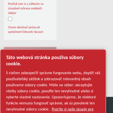
Prečítal som si a súhlasím so
zásadami ochrany osobných
údajov
Chcem dostávať správy od
spoločnosti Edwards Vacuum
Táto webová stránka používa súbory
cookie.
Overenie proti robotom
S cieľom zabezpečiť správne fungovanie webu, zlepšiť váš
Kliknite pre overenie
používateľský zážitok a zobrazovať relevantný obsah
Friendly
Captcha ⇗
používame súbory cookie. Máte na výber: akceptujte
všetky súbory cookie, povoľte len nevyhnutné alebo si
vyberte vlastné nastavenie. Upozorňujeme, že niektoré
funkcie nemusia fungovať správne, ak sú povolené len
nevyhnutné súbory cookie.
Pozrite si naše zásady pre
Zistite, ako Atlas Copco Group podporuje