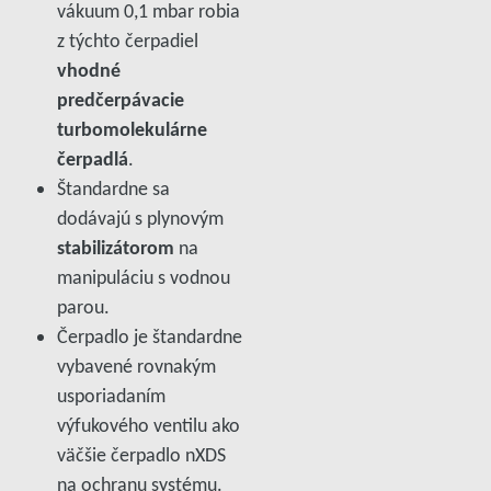
vákuum 0,1 mbar robia
z týchto čerpadiel
vhodné
predčerpávacie
turbomolekulárne
čerpadlá
.
Štandardne sa
dodávajú s plynovým
stabilizátorom
na
manipuláciu s vodnou
parou.
Čerpadlo je štandardne
vybavené rovnakým
usporiadaním
výfukového ventilu ako
väčšie čerpadlo nXDS
na ochranu systému.