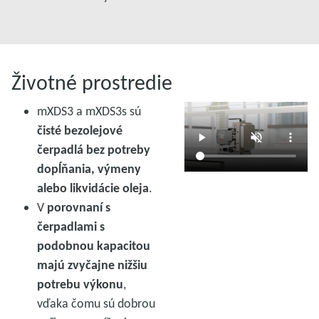
Životné prostredie
mXDS3 a mXDS3s sú
čisté bezolejové
čerpadlá bez potreby
dopĺňania, výmeny
alebo likvidácie oleja
.
V
porovnaní s
čerpadlami s
podobnou kapacitou
majú zvyčajne nižšiu
potrebu výkonu
,
vďaka čomu sú dobrou