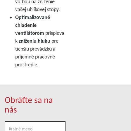
voľbou na zníženie
vašej uhlíkovej stopy.
Optimalizované
chladenie
ventilátorom
prispieva
k
zníženiu hluku
pre
tichšiu prevádzku a
príjemné pracovné
prostredie.
Obráťte sa na
nás