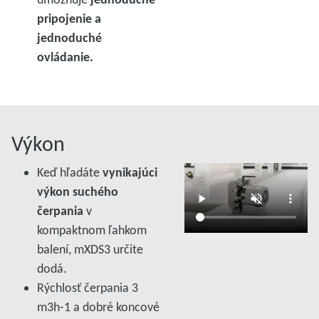
pripojenie a
jednoduché
ovládanie.
Výkon
Keď hľadáte
vynikajúci
výkon suchého
čerpania
v
kompaktnom ľahkom
balení, mXDS3 určite
dodá.
Rýchlosť čerpania 3
m3h-1
a dobré koncové