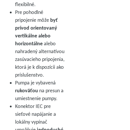
flexibilné.
Pre pohodlné
pripojenie môže
byť
prívod orientovaný
vertikálne alebo
horizontálne
alebo
nahradený alternatívou
zasúvacieho pripojenia,
ktorá je k dispozícii ako
príslušenstvo.
Pumpa je vybavená
rukoväťou
na presun a
umiestnenie pumpy.
Konektor IEC pre
sieťové napájanie a
lokálny vypínač
umožňuje
jednoduché