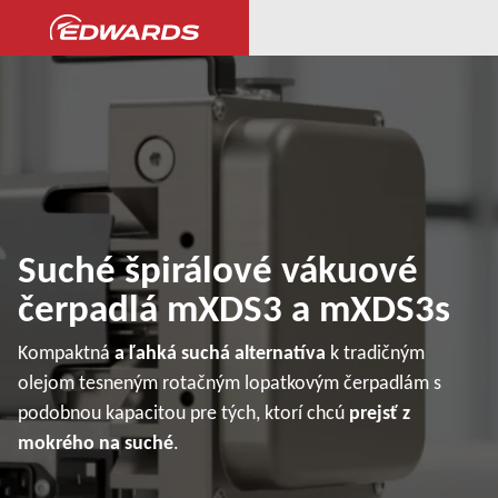
Suché špirálové vákuové
čerpadlá mXDS3 a mXDS3s
Kompaktná
a ľahká suchá alternatíva
k tradičným
olejom tesneným rotačným lopatkovým čerpadlám s
podobnou kapacitou pre tých, ktorí chcú
prejsť z
mokrého na suché
.