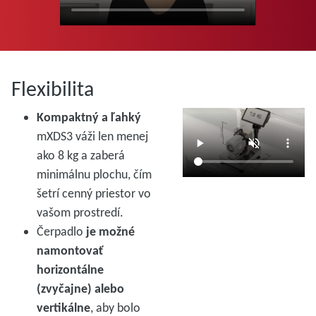
Flexibilita
Kompaktný a ľahký
mXDS3 váži len menej
ako 8 kg a zaberá
minimálnu plochu, čím
šetrí cenný priestor vo
vašom prostredí.
Čerpadlo
je možné
namontovať
horizontálne
(zvyčajne) alebo
vertikálne
, aby bolo