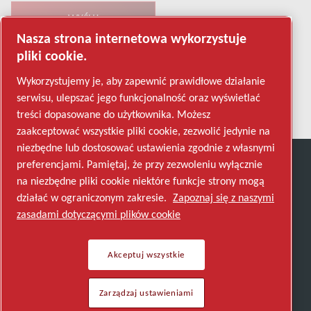
Nasza strona internetowa wykorzystuje
pliki cookie.
Weryfikacja antybotowa
Kliknij, aby rozpocząć weryfikację
Wykorzystujemy je, aby zapewnić prawidłowe działanie
Friendly
Captcha ⇗
serwisu, ulepszać jego funkcjonalność oraz wyświetlać
treści dopasowane do użytkownika. Możesz
zaakceptować wszystkie pliki cookie, zezwolić jedynie na
niezbędne lub dostosować ustawienia zgodnie z własnymi
preferencjami. Pamiętaj, że przy zezwoleniu wyłącznie
Odkryj, w jaki sposób Grupa Atlas Copco tworzy
na niezbędne pliki cookie niektóre funkcje strony mogą
technologię, która zmienia przyszłość.
działać w ograniczonym zakresie.
Zapoznaj się z naszymi
Odwiedź stronę internetową Grupy Atlas Copco
zasadami dotyczącymi plików cookie
Część grupy Atlas Copco
Akceptuj wszystkie
© 2026 Copyright. All rights reserved.
Zarządzaj ustawieniami
Zarządzaj ustawieniami