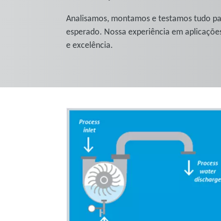
Analisamos, montamos e testamos tudo pa
esperado. Nossa experiência em aplicações
e excelência.