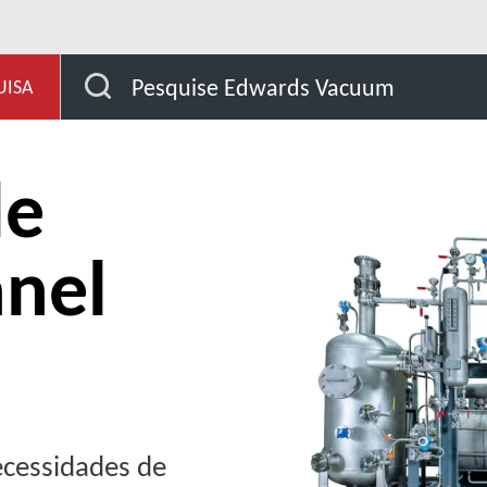
Sistemas de vácuo de anel líquido
Pesquise Edwards Vacuum
UISA
de
anel
ecessidades de