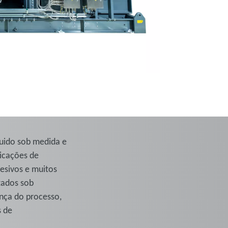
quido sob medida e
licações de
desivos e muitos
tados sob
nça do processo,
s de