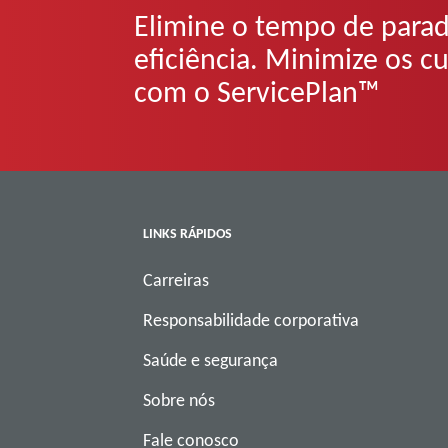
Elimine o tempo de parad
eficiência. Minimize os 
com o ServicePlan™
LINKS RÁPIDOS
Carreiras
Responsabilidade corporativa
Saúde e segurança
Sobre nós
Fale conosco