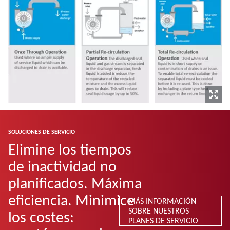
SOLUCIONES DE SERVICIO
Elimine los tiempos
de inactividad no
planificados. Máxima
eficiencia. Minimice
MÁS INFORMACIÓN
SOBRE NUESTROS
los costes:
PLANES DE SERVICIO