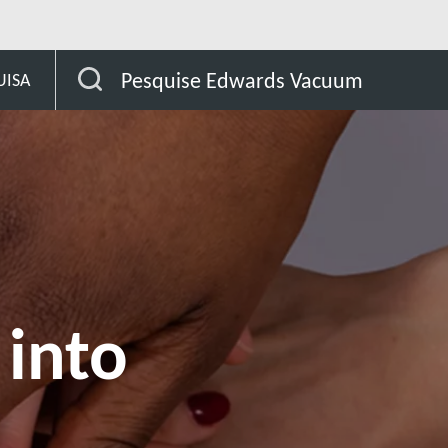
confirms expansion into cryogenic business
Pesquise Edwards Vacuum
UISA
 into