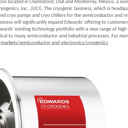
ions located in Chelmsford, USA and Monterrey, Mexico, a wor
ogenics, Inc., (UCI). The cryogenic business, which is headq
ed cryo pumps and cryo chillers for the semiconductor and rel
usiness will significantly expand Edwards’ offering to custom
dwards’ existing technology portfolio with a new range of hi
tical to many semiconductor and industrial processes. For mo
arkets/semiconductor-and-electronics/cryogenics