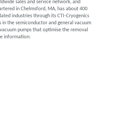
ldwide sales and service network, and
uartered in Chelmsford, MA, has about 400
ated industries through its CTI-Cryogenics
ers in the semiconductor and general vacuum
gh vacuum pumps that optimise the removal
re information: