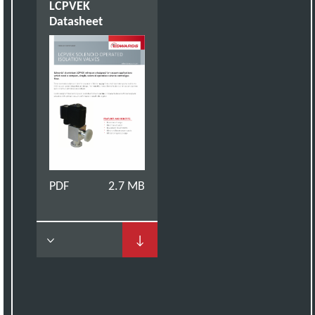
LCPVEK
Datasheet
PDF
2.7 MB
↓