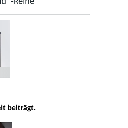
ld®-Reihe
t beiträgt.