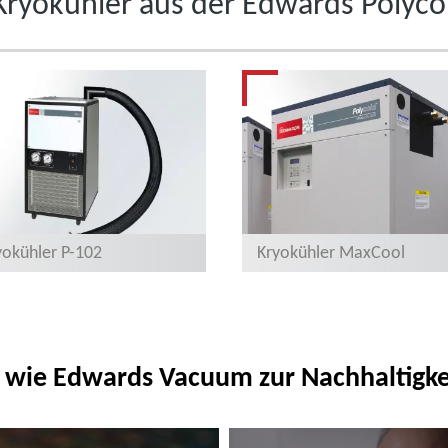
Kryokühler aus der Edwards Polyco
yokühler P-102
Kryokühler MaxCool
 wie Edwards Vacuum zur Nachhaltigkei