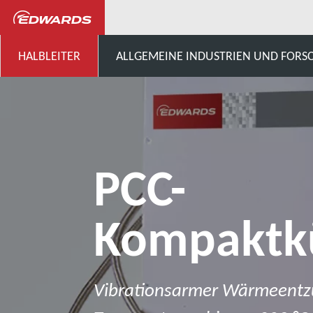
...
Kryokühler
PCC-Ko
HALBLEITER
ALLGEMEINE INDUSTRIEN UND FOR
PCC-
Kompaktk
Vibrationsarmer Wärmeentz