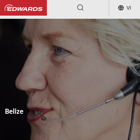
VI
...
Belize