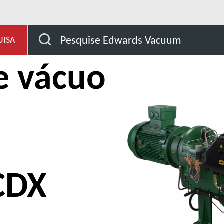
tos químicos
Bombas para produtos químicos CDX
Pesquise Edwards Vacuum
UISA
e vácuo
CDX