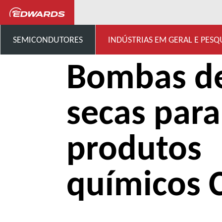
...
Bombas secas para produ
SEMICONDUTORES
INDÚSTRIAS EM GERAL E PESQ
Bombas d
secas para
produtos
químicos 