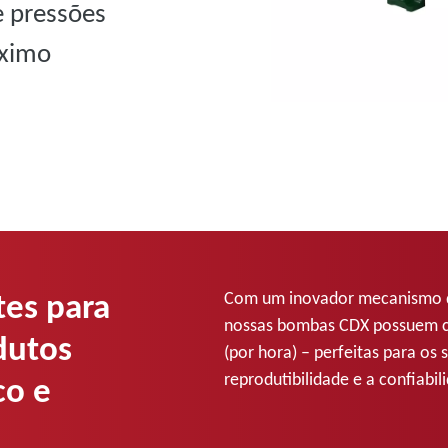
 pressões
áximo
tes para
Com um inovador mecanismo de
nossas bombas CDX possuem 
dutos
(por hora) – perfeitas para os
reprodutibilidade e a confiabil
co e