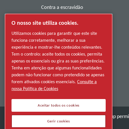
Contra a escravidão
Política de privacidade
O nosso site utiliza cookies.
Denunciar má conduta
Utilizamos cookies para garantir que este site
funciona corretamente, melhorar a sua
Fornecedores
experiência e mostrar-lhe conteúdos relevantes.
Acessibilidade
Tem o controlo: aceite todos os cookies, permita
apenas os essenciais ou gira as suas preferências.
Tenha em atenção que algumas funcionalidades
podem não funcionar como pretendido se apenas
forem ativados cookies essenciais.
Consulte a
nossa Política de Cookies
Aceitar todos os cookies
Descubra como o Atlas Copco Group permit
Gerir cookies