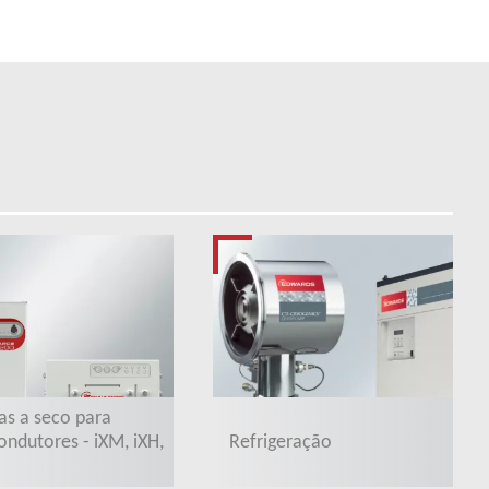
s a seco para
Refrigeração
ndutores - iXM, iXH,