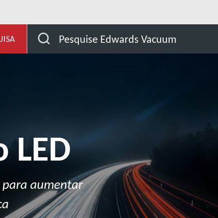
evelopment
Nossos mercados
Tela
Ilumina
Pesquise Edwards Vacuum
UISA
o LED
o para aumentar
ça