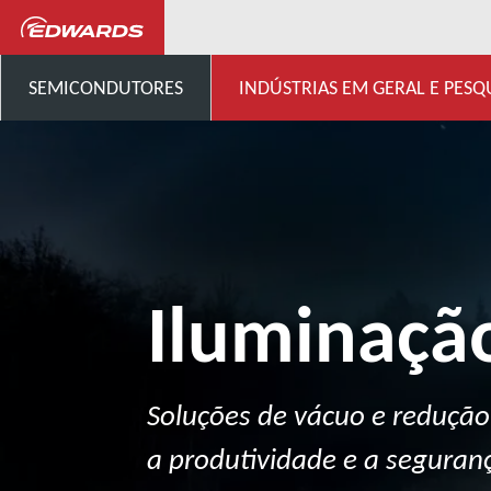
General Industries, Research & D
SEMICONDUTORES
INDÚSTRIAS EM GERAL E PESQ
Iluminaçã
Soluções de vácuo e reduçã
a produtividade e a seguran