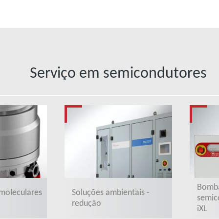
Serviço em semicondutores
Bomba
moleculares
Soluções ambientais -
semico
redução
iXL