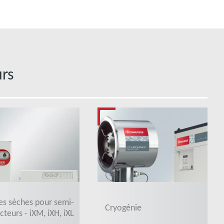
rs
s sèches pour semi-
Cryogénie
teurs - iXM, iXH, iXL