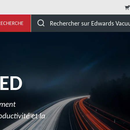
et Développement
Nos marchés
Écran
Eclai
Rechercher sur Edwards Vac
 RECHERCHE
LED
tement
ductivité et la