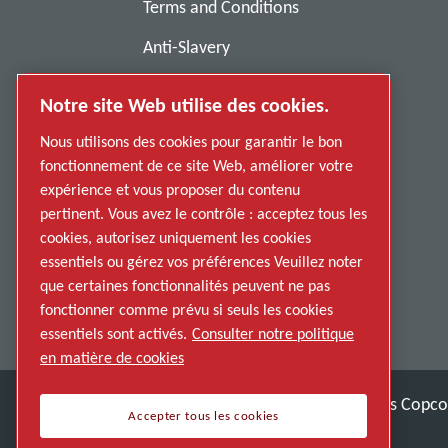
Terms and Conditions
Anti-Slavery
Privacy Policy
Notre site Web utilise des cookies.
Report Misconduct
Nous utilisons des cookies pour garantir le bon
Suppliers
fonctionnement de ce site Web, améliorer votre
expérience et vous proposer du contenu
Accessibility
pertinent. Vous avez le contrôle : acceptez tous les
cookies, autorisez uniquement les cookies
essentiels ou gérez vos préférences Veuillez noter
que certaines fonctionnalités peuvent ne pas
fonctionner comme prévu si seuls les cookies
essentiels sont activés.
Consulter notre politique
en matière de cookies
Découvrez comment le groupe Atlas Copco 
Accepter tous les cookies