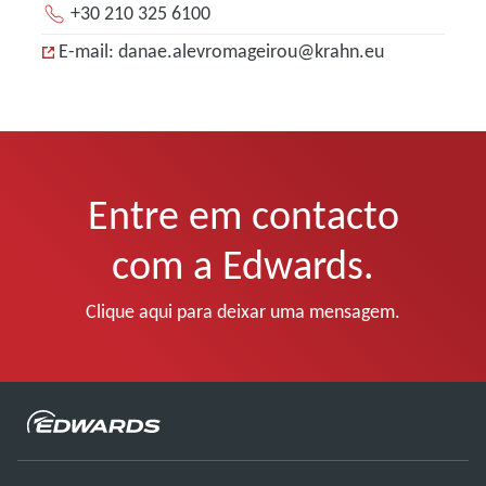
+30 210 325 6100
E-mail: danae.alevromageirou@krahn.eu
Entre em contacto
com a Edwards.
Clique aqui para deixar uma mensagem.