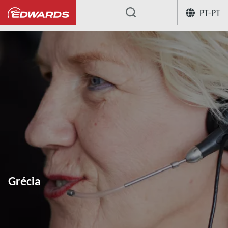
PT-PT
...
Grécia