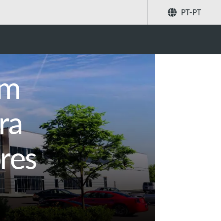
PT-PT
e acessórios relacionados
Partilhar
Pesquise
em
ra
res