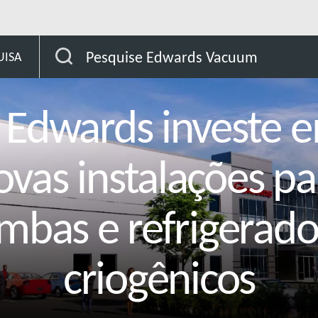
talação para bombas criogênicas, refrigeradores criogênicos 
Pesquise Edwards Vacuum
UISA
 Edwards investe 
ovas instalações pa
mbas e refrigerado
criogênicos