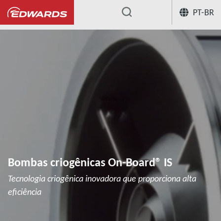
PT-BR
...
Bombas criogênicas
Bombas criogên
Bombas criogênicas On-Board® IS
Tecnologia criogênica inovadora que proporciona alta
eficiência