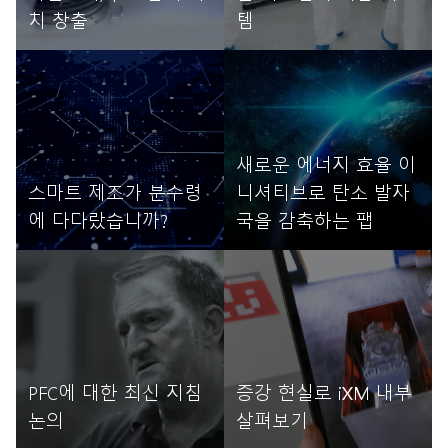
치 창출
템
자세히 읽기
자세히 읽기
새로운 에너지 효율 이
스마트 제조가 분수령
니셔티브로 탄소 발자
에 다다랐습니까?
국을 감축하는 팹
자세히 읽기
자세히 읽기
PFC에 대한 최신 지침
증강 현실로 iXM 내부
논의
살펴보기