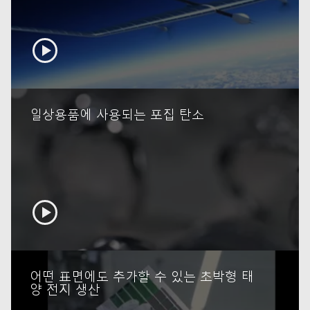
 now
일상용품에 사용되는 포집 탄소
 now
어떤 표면에도 추가할 수 있는 초박형 태
양 전지 생산