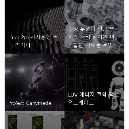
자세히 읽기
자세히 읽기
순정 부품이 진공 및
Liner Pro 재사용형 버
가스 처리 장치에 더
너 라이너
적합한 이유는 무엇일
까요?
자세히 읽기
자세히 읽기
EUV 에너지 절약 펌프
Project Ganymede
업그레이드
자세히 읽기
자세히 읽기