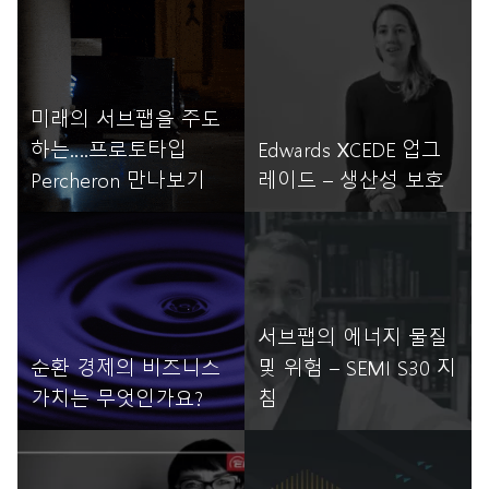
자세히 읽기
자세히 읽기
미래의 서브팹을 주도
하는….프로토타입
Edwards XCEDE 업그
Percheron 만나보기
레이드 – 생산성 보호
자세히 읽기
자세히 읽기
서브팹의 에너지 물질
순환 경제의 비즈니스
및 위험 – SEMI S30 지
가치는 무엇인가요?
침
자세히 읽기
자세히 읽기