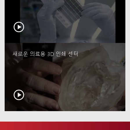
 now
새로운 의료용 3D 인쇄 센터
 now