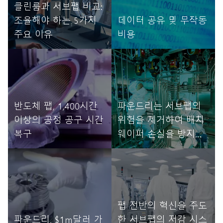
클린룸과 서브팹 비교:
조율해야 하는 5가지
데이터 공유 및 무작동
주요 이유
비용
자세히 읽기
자세히 읽기
반도체 팹, 1,400시간
파운드리는 서브팹의
이상의 공정 공구 시간
위험을 제거하여 배치
복구
웨이퍼 손실을 방지합
니다.
자세히 읽기
자세히 읽기
팹 전반의 혁신을 주도
파운드리, $1m달러 가
한 서브팹의 저감 시스