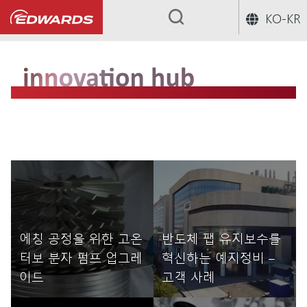
KO-KR
...
에칭 공정을 위한 고온
반도체 팹 유지보수를
터보 분자 펌프 업그레
혁신하는 예지정비 –
이드
고객 사례