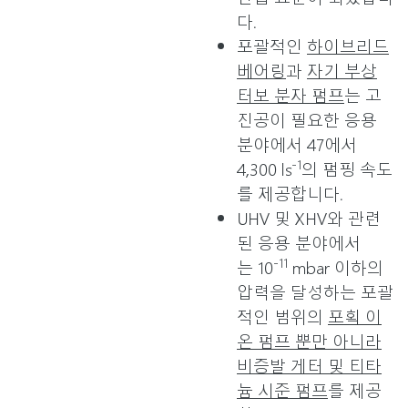
다.
포괄적인
하이브리드
베어링
과
자기 부상
터보 분자 펌프
는 고
진공이 필요한 응용
분야에서 47에서
-1
4,300 ls
의 펌핑 속도
를 제공합니다.
UHV 및 XHV와 관련
된 응용 분야에서
-11
는 10
mbar 이하의
압력을 달성하는 포괄
적인 범위의
포획 이
온 펌프 뿐만 아니라
비증발 게터 및 티타
늄 시준 펌프
를 제공