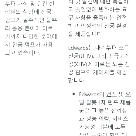
석 및 발견에 대한 복잡하
부터 대학 및 민간 실
고 끊임없이 변화하는 요
험실의 실험에 진공
구 사항을 충족하는 안전
펌프가 필수적인 풀뿌
하고 안정적인 진공 환경
리 응용 분야에 이르
을 제공합니다.
기까지 다양한 분야에
서 진공 펌프가 사용
Edwards는 대기부터 초고
되고 있습니다.
진공(UHV), 그리고 극고진
공(XHV)에 이르는 모든 진
공 펌프와 게이지를 제공
합니다.
Edwards의
건식
및
오
일 밀봉 1차 펌프
제품
군은 그 높은 신뢰성
과 성능 역량, 서비스
가능성 덕분에 모두
산업 표준이 되었습니