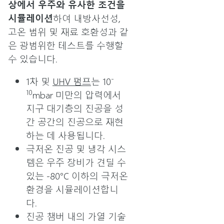
상에서 우주와 유사한 조건을
시뮬레이션
하여 내방사선성,
고온 범위 및 재료 호환성과 같
은 광범위한 테스트를 수행할
수 있습니다.
-
1차 및
UHV 펌프
는 10
10
mbar 미만의 압력에서
지구 대기층의 진공을 성
간 공간의 진공으로 재현
하는 데 사용됩니다.
극저온 진공 및 냉각 시스
템은 우주 장비가 견딜 수
있는 -80°C 이하의 극저온
환경을 시뮬레이션합니
다.
진공 챔버 내의 가열 기술