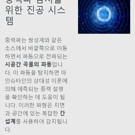
위한 진공 시스
템
중력파는 쌍성계와 같은
소스에서 바깥쪽으로 이동
하면서 파동으로 전파되는
시공간 곡률의 파동
입니
다. 이 파동을 탐지하면 아
인슈타인의 상대성 이론에
의해 예측되는 중력 설명
을 확인하는 데 도움이 됩
니다. 이러한 파형은 지면
과 공간에 있는 복잡한
간
섭계
를 사용하여 감지됩니
다.