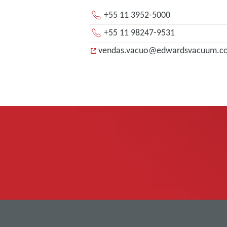
+55 11 3952-5000
+55 11 98247-9531
vendas.vacuo@edwardsvacuum.c