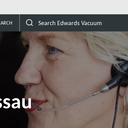
ea-Bissau
Search Edwards Vacuum
EARCH
ssau