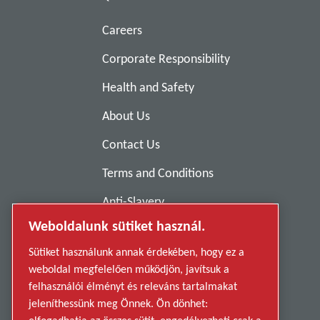
Careers
Corporate Responsibility
Health and Safety
About Us
Contact Us
Terms and Conditions
Anti-Slavery
Weboldalunk sütiket használ.
Privacy Policy
Sütiket használunk annak érdekében, hogy ez a
Report Misconduct
weboldal megfelelően működjön, javítsuk a
Suppliers
felhasználói élményt és releváns tartalmakat
jeleníthessünk meg Önnek. Ön dönhet:
Accessibility