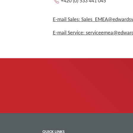
+420 (0) 533 441 045
E-mail Sales: Sales_EMEA@edward
E-mail Service: serviceemea@edwa
QUICK LINKS