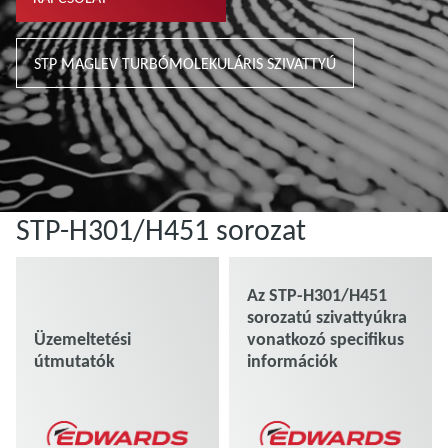
STP MAGLEV TURBÓMOLEKULÁRIS SZIVATTYÚ
STP-H301/H451 sorozat
Az STP-H301/H451
sorozatú szivattyúkra
Üzemeltetési
vonatkozó specifikus
útmutatók
információk