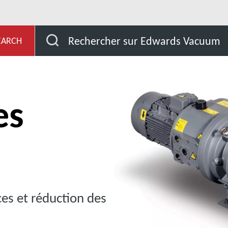
ts
Pompes mécaniques Roots EH
Rechercher sur Edwards Vacuum
EARCH
es
es et réduction des