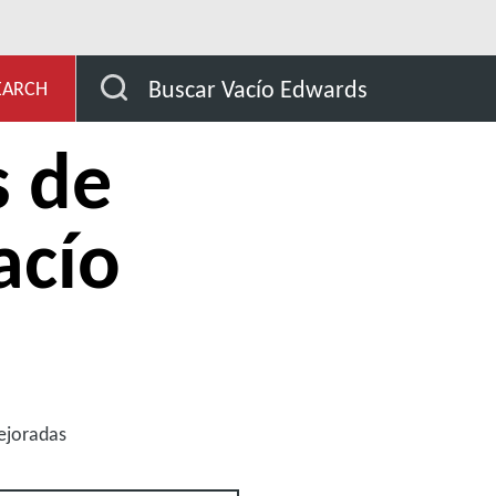
cío
Detectores de fugas de vacío portátiles
Buscar Vacío Edwards
EARCH
s de
acío
mejoradas