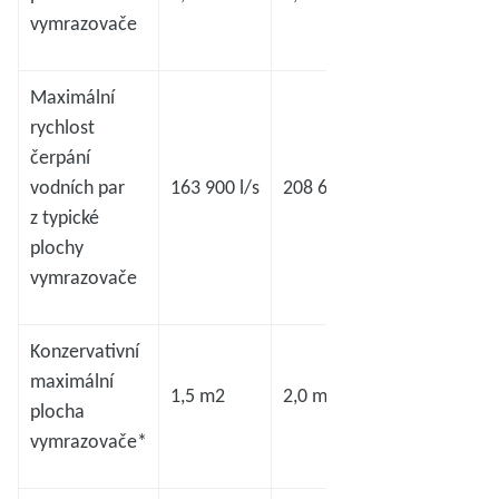
vymrazovače
Maximální
rychlost
čerpání
vodních par
163 900 l/s
208 600 l/s
327 800 l/s
z typické
plochy
vymrazovače
Konzervativní
maximální
1,5 m2
2,0 m2
2,8 m2
plocha
vymrazovače*