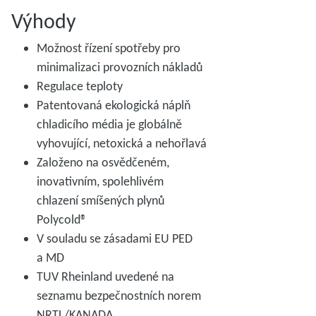
Výhody
Možnost řízení spotřeby pro
minimalizaci provozních nákladů
Regulace teploty
Patentovaná ekologická náplň
chladicího média je globálně
vyhovující, netoxická a nehořlavá
Založeno na osvědčeném,
inovativním, spolehlivém
chlazení smíšených plynů
Polycold®
V souladu se zásadami EU PED
a MD
TUV Rheinland uvedené na
seznamu bezpečnostních norem
NRTL/KANADA