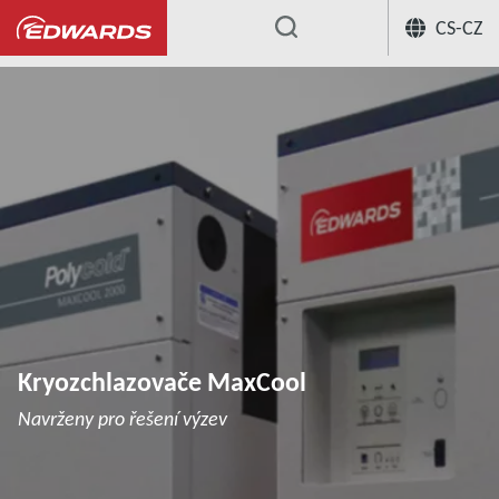
CS-CZ
...
Cryochillers
Kryozchlazovače MaxC
Kryozchlazovače MaxCool
Navrženy pro řešení výzev