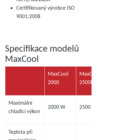
Certifikovaný výrobce ISO
9001:2008
Specifikace modelů
MaxCool
MaxCool
MaxCool
MaxCool
2000
2500L
4000H
Maximální
2000 W
2500 W
4000 W
chladicí výkon
Teplota při