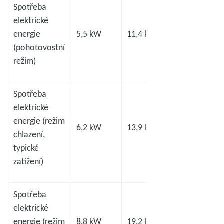
Spotřeba
elektrické
energie
5,5 kW
11,4 kW
12,0 kW
(pohotovostní
režim)
Spotřeba
elektrické
energie (režim
6,2 kW
13,9 kW
12,4 kW
chlazení,
typické
zatížení)
Spotřeba
elektrické
energie (režim
8,8 kW
19,2 kW
19,2 kW