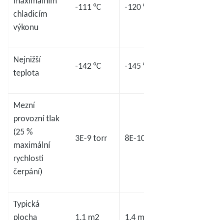
maximálním
-111 °C
-120 °C
-98 °C
chladicím
výkonu
Nejnižší
-142 °C
-145 °C
-133 °C
teplota
Mezní
provozní tlak
(25 %
3E-9 torr
8E-10 torr
5E-8 torr
maximální
rychlosti
čerpání)
Typická
plocha
1,1 m2
1,4 m2
2,2 m2