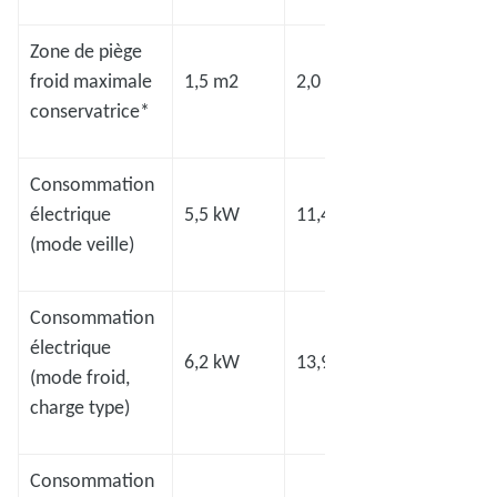
Zone de piège
froid maximale
1,5 m2
2,0 m2
2,8 m2
conservatrice*
Consommation
électrique
5,5 kW
11,4 kW
12,0 kW
(mode veille)
Consommation
électrique
6,2 kW
13,9 kW
12,4 kW
(mode froid,
charge type)
Consommation