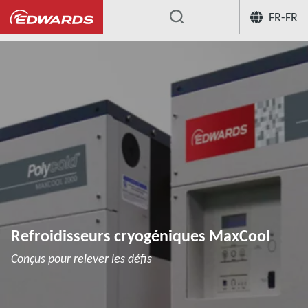
FR-FR
...
Refroidisseurs cryogéniques
Refroi
Refroidisseurs cryogéniques MaxCool
Conçus pour relever les défis