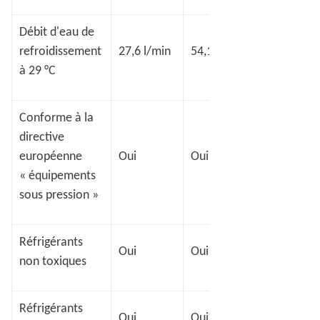
Débit d'eau de
refroidissement
27,6 l/min
54,1 l/min
54,1 l/min
à 29 °C
Conforme à la
directive
européenne
Oui
Oui
Oui
« équipements
sous pression »
Réfrigérants
Oui
Oui
Oui
non toxiques
Réfrigérants
Oui
Oui
Oui