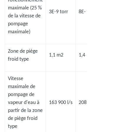
maximale (25 %
3E-9 torr
8E-10 torr
5E-8 torr
de la vitesse de
pompage
maximale)
Zone de piège
1,1 m2
1,4 m2
2,2 m2
froid type
Vitesse
maximale de
pompage de
vapeur d'eau à
163 900 l/s
208 600 l/s
327 800 l/s
partir de la zone
de piège froid
type