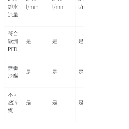
卻水
l/min
l/min
l/min
流量
符合
歐洲
是
是
是
PED
無毒
是
是
是
冷媒
不可
燃冷
是
是
是
媒