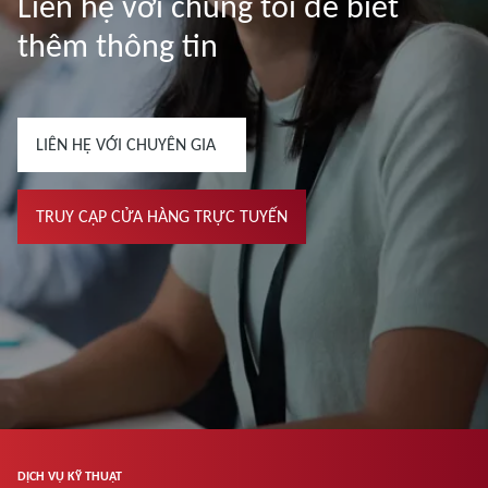
Liên hệ với chúng tôi để biết
thêm thông tin
LIÊN HỆ VỚI CHUYÊN GIA
TRUY CẬP CỬA HÀNG TRỰC TUYẾN
DỊCH VỤ KỸ THUẬT