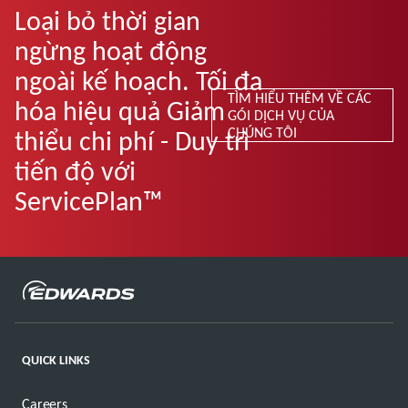
Loại bỏ thời gian
ngừng hoạt động
ngoài kế hoạch. Tối đa
TÌM HIỂU THÊM VỀ CÁC
hóa hiệu quả Giảm
GÓI DỊCH VỤ CỦA
CHÚNG TÔI
thiểu chi phí - Duy trì
tiến độ với
ServicePlan™
QUICK LINKS
Careers