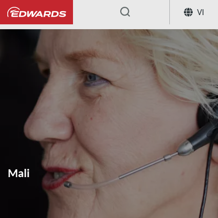
VI
...
Mali