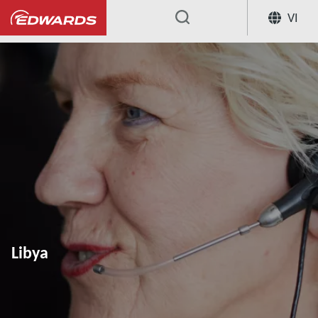
VI
...
Libya