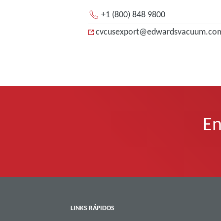
+1 (800) 848 9800
cvcusexport@edwardsvacuum.co
En
LINKS RÁPIDOS