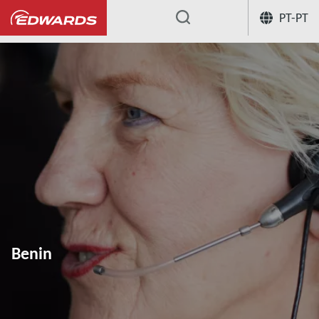
PT-PT
...
Benin