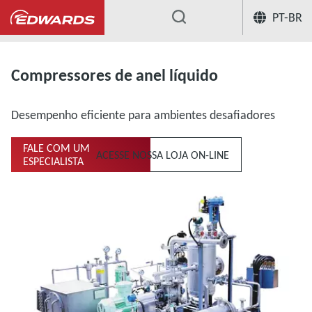
PT-BR
...
Bombas de anel líquido
Compressor
Compressores de anel líquido
Desempenho eficiente para ambientes desafiadores
FALE COM UM
ACESSE NOSSA LOJA ON-LINE
ESPECIALISTA