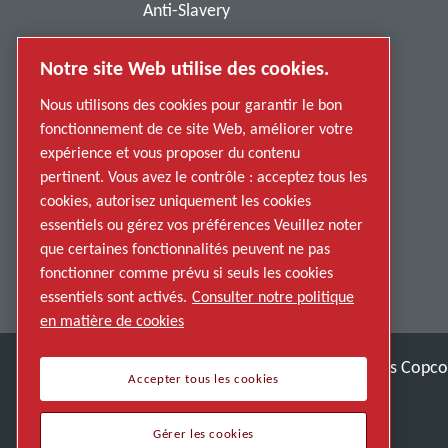
Anti-Slavery
Privacy Policy
Notre site Web utilise des cookies.
Report Misconduct
Nous utilisons des cookies pour garantir le bon
Suppliers
fonctionnement de ce site Web, améliorer votre
expérience et vous proposer du contenu
Accessibility
pertinent. Vous avez le contrôle : acceptez tous les
cookies, autorisez uniquement les cookies
essentiels ou gérez vos préférences Veuillez noter
que certaines fonctionnalités peuvent ne pas
fonctionner comme prévu si seuls les cookies
essentiels sont activés.
Consulter notre politique
en matière de cookies
Découvrez comment le groupe Atlas Copco 
Accepter tous les cookies
Membre Atlas Copco Group
Gérer les cookies