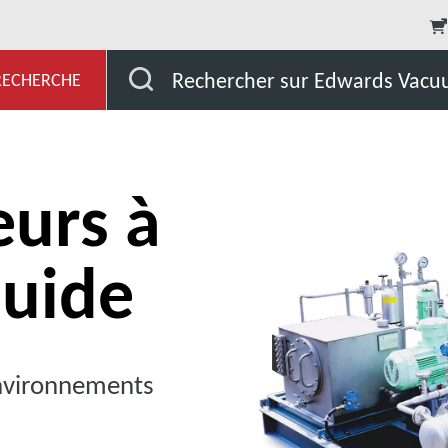
Compresseurs à anneau liquide
Rechercher sur Edwards Vac
 RECHERCHE
urs à
quide
nvironnements