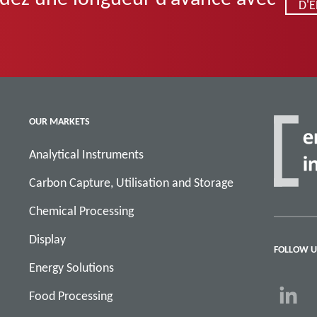
D'
OUR MARKETS
Analytical Instruments
Carbon Capture, Utilisation and Storage
Chemical Processing
Display
FOLLOW U
Energy Solutions
Food Processing