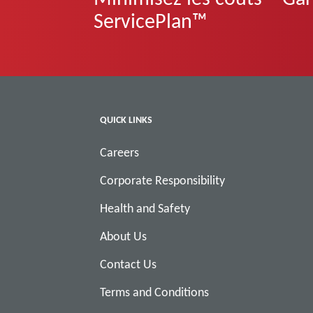
ServicePlan™
QUICK LINKS
Careers
Corporate Responsibility
Health and Safety
About Us
Contact Us
Terms and Conditions