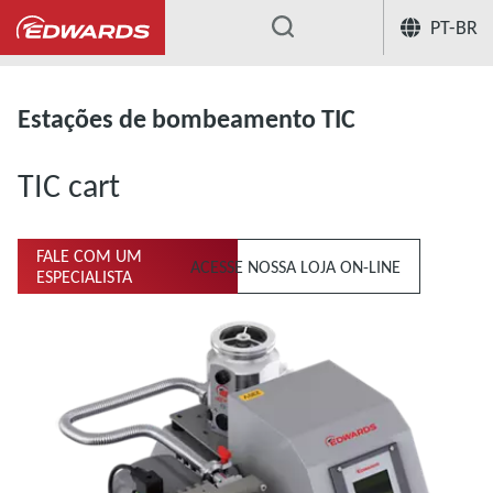
PT-BR
...
Estações de bombeamento turbomolecula
Estações de bombeamento TIC
TIC cart
FALE COM UM
ACESSE NOSSA LOJA ON-LINE
ESPECIALISTA