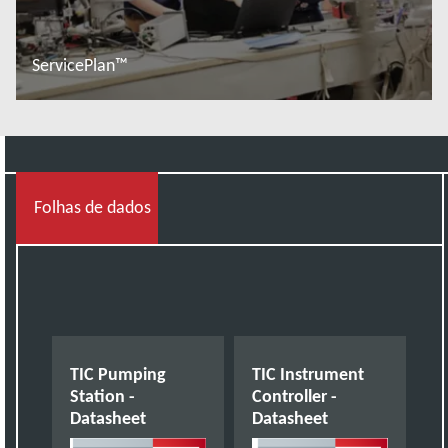
ServicePlan™
Saiba mais
Folhas de dados
TIC Pumping
TIC Instrument
Station -
Controller -
Datasheet
Datasheet