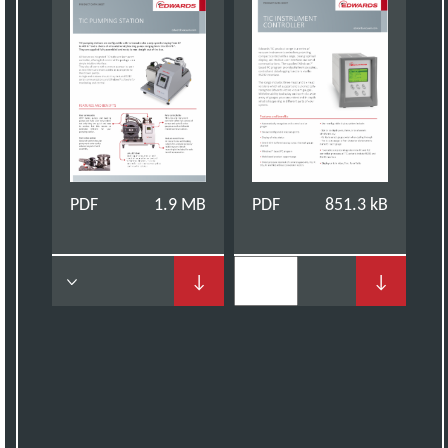
PDF
1.9 MB
PDF
851.3 kB
↓
↓