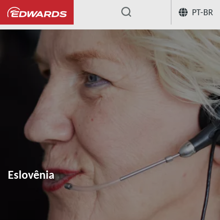
PT-BR
...
Eslovênia