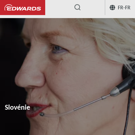
FR-FR
...
Slovénie