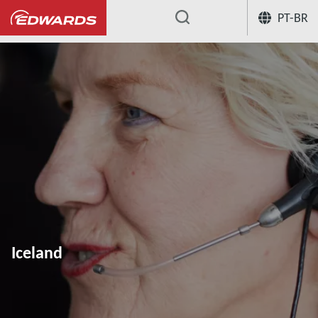
PT-BR
...
Iceland