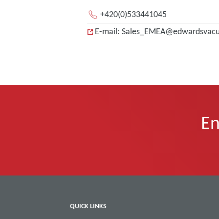
+420(0)533441045
E-mail: Sales_EMEA@edwardsva
En
QUICK LINKS