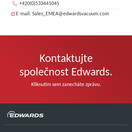
+420(0)533441045
E-mail: Sales_EMEA@edwardsvacuum.com
Kontaktujte
společnost Edwards.
Kliknutím sem zanecháte zprávu.