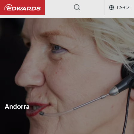
CS-CZ
...
Andorra