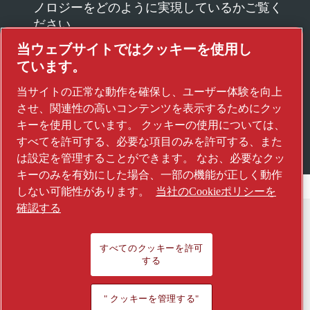
ノロジーをどのように実現しているかご覧く
ださい。
アトラスコプコグループのウェブサイトをご
当ウェブサイトではクッキーを使用し
覧ください。
ています。
アトラスコプコグループの一員
当サイトの正常な動作を確保し、ユーザー体験を向上
© 2026 Copyright. All rights reserved.
させ、関連性の高いコンテンツを表示するためにクッ
キーを使用しています。 クッキーの使用については、
" クッキーを管理する"
すべてを許可する、必要な項目のみを許可する、また
は設定を管理することができます。 なお、必要なクッ
キーのみを有効にした場合、一部の機能が正しく動作
しない可能性があります。
当社のCookieポリシーを
確認する
すべてのクッキーを許可
する
" クッキーを管理する"