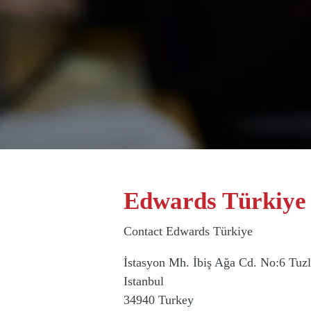
Edwards Türkiye
Contact Edwards Türkiye
İstasyon Mh. İbiş Ağa Cd. No:6 Tuzl
Istanbul
34940
Turkey