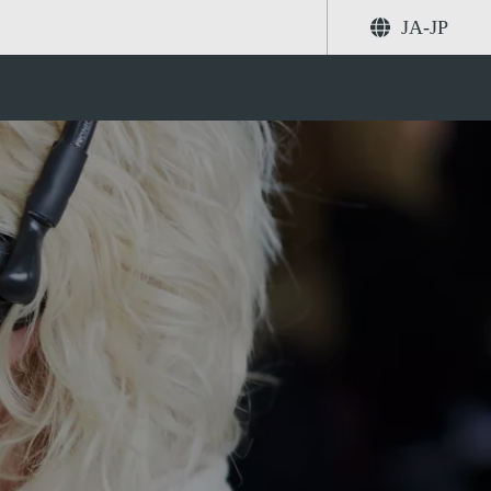
JA-JP
共有する
検索